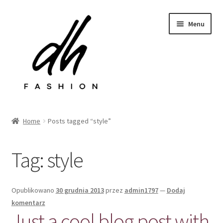
Przejdź
Przejdź
Menu
do
do
nawigacji
treści
Rozwiń
Sklep
menu
Home
Posts tagged “style”
potom
Last chance
Tag:
style
Rozwiń
Kontakt
menu
potom
Opublikowano
30 grudnia 2013
przez
admin1797
—
Dodaj
komentarz
Just a cool blog post with