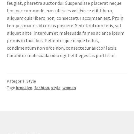
feugiat, pharetra auctor dui. Suspendisse placerat neque
leo, nec commodo eros ultrices vel. Fusce elit libero,
aliquam quis libero non, consectetur accumsan est. Proin
tempus mauris id cursus posuere. Sed et rutrum felis, vel
aliquet ante. Interdum et malesuada fames ac ante ipsum
primis in faucibus. Pellentesque neque tellus,
condimentum non eros non, consectetur auctor lacus.
Curabitur malesuada odio eget elit egestas porttitor.
Kategoria:
Style
Tagi:
brooklyn
,
fashion
,
style
,
women