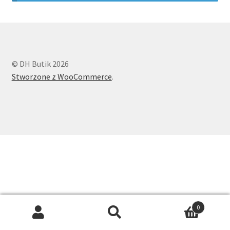
Longsleeve
Body
© DH Butik 2026
Spodnie i szorty
Stworzone z WooCommerce
.
Spódnice
Koszule
Swetry
Sukienki
Dodatki
0
Search
Search