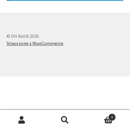
Longsleeve
Body
© DH Butik 2026
Spodnie i szorty
Stworzone z WooCommerce
.
Spódnice
Koszule
Swetry
Sukienki
Dodatki
0
Search
Search