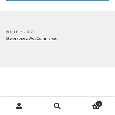
Longsleeve
Body
© DH Butik 2026
Spodnie i szorty
Stworzone z WooCommerce
.
Spódnice
Koszule
Swetry
Sukienki
Dodatki
0
Search
Search