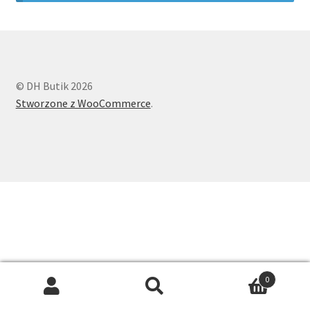
Longsleeve
Body
© DH Butik 2026
Spodnie i szorty
Stworzone z WooCommerce
.
Spódnice
Koszule
Swetry
Sukienki
Dodatki
0
Search
Search