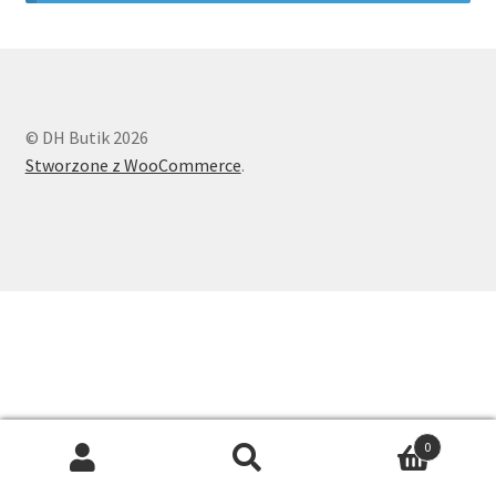
Longsleeve
Body
© DH Butik 2026
Spodnie i szorty
Stworzone z WooCommerce
.
Spódnice
Koszule
Swetry
Sukienki
Dodatki
0
Search
Search