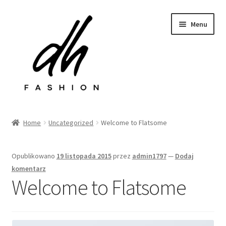
Przejdź
Przejdź
Menu
do
do
nawigacji
treści
Rozwiń
Sklep
menu
Home
Uncategorized
Welcome to Flatsome
potom
Last chance
Opublikowano
19 listopada 2015
przez
admin1797
—
Dodaj
Rozwiń
Kontakt
komentarz
menu
Welcome to Flatsome
potom