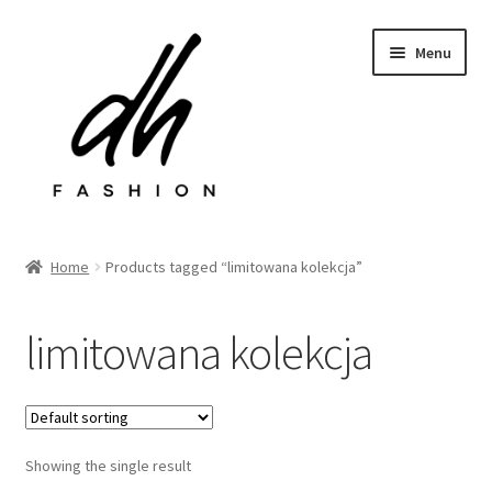
Przejdź
Przejdź
Menu
do
do
nawigacji
treści
Rozwiń
Sklep
menu
Home
Products tagged “limitowana kolekcja”
potom
Last chance
limitowana kolekcja
Rozwiń
Kontakt
menu
potom
Showing the single result