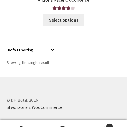
Rated
4.00
Select options
out of 5
Showing the single result
© DH Butik 2026
Stworzone z WooCommerce
.
0