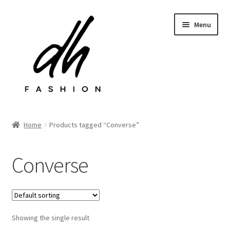
Przejdź
Przejdź
Menu
do
do
nawigacji
treści
Rozwiń
Sklep
menu
Home
Products tagged “Converse”
potom
Last chance
Converse
Rozwiń
Kontakt
menu
potom
Showing the single result