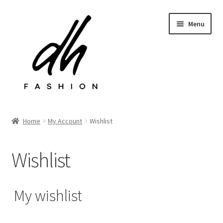
Przejdź
Przejdź
Menu
do
do
nawigacji
treści
Rozwiń
Sklep
menu
Home
My Account
Wishlist
potom
Last chance
Wishlist
Rozwiń
Kontakt
menu
potom
My wishlist