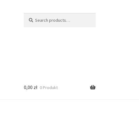
Search
Search
for:
0,00
zł
0 Produkt