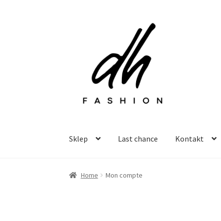
Przejdź
Przejdź
do
do
nawigacji
treści
Sklep
Last chance
Kontakt
Home
Mon compte