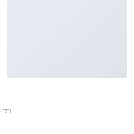
x=”2″]