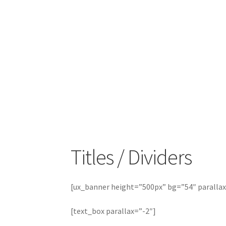
Titles / Dividers
[ux_banner height=”500px” bg=”54″ paralla
[text_box parallax=”-2″]