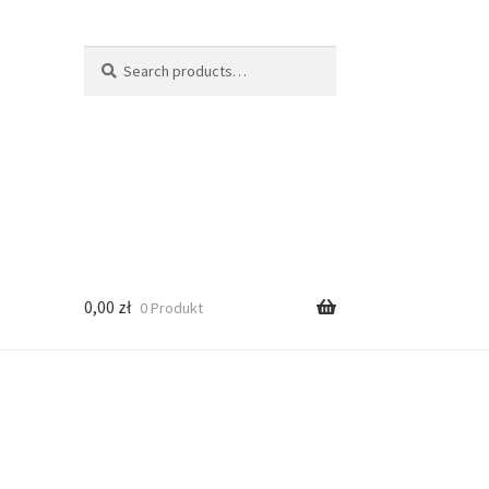
Search
Search
for:
0,00
zł
0 Produkt