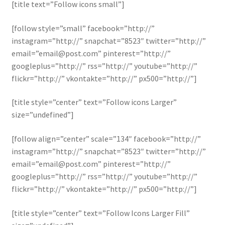
[title text=”Follow icons small”]
[follow style=”small” facebook=”http://”
instagram=”http://” snapchat=”8523″ twitter=”http://”
email=”email@post.com” pinterest=”http://”
googleplus=”http://” rss=”http://” youtube=”http://”
flickr=”http://” vkontakte=”http://” px500=”http://”]
[title style=”center” text=”Follow icons Larger”
size=”undefined”]
[follow align=”center” scale=”134″ facebook=”http://”
instagram=”http://” snapchat=”8523″ twitter=”http://”
email=”email@post.com” pinterest=”http://”
googleplus=”http://” rss=”http://” youtube=”http://”
flickr=”http://” vkontakte=”http://” px500=”http://”]
[title style=”center” text=”Follow Icons Larger Fill”