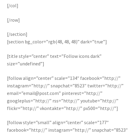
[/col]
[/row]
[/section]
[section bg_color=”rgb(48, 48, 48)” dark=”true”]
[title style=”center” text=”Follow icons dark”
size=”undefined”]
[follow align=”center” scale=”134″ facebook=”http://”
instagram=”http://” snapchat=”8523″ twitter=”http://”
email=”email@post.com” pinterest=”http://”
googleplus=”http://” rss=”http://” youtube=”http://”
flickr=”http://” vkontakte=”http://” px500=”http://”]
[follow style=”small” align=”center” scale=”177″
facebook=”http://” instagram=”http://” snapchat=”8523″