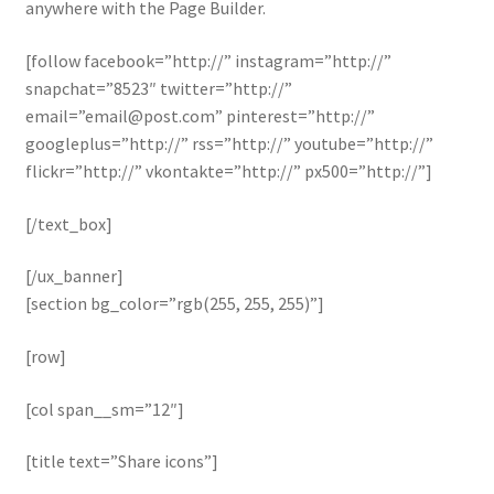
anywhere with the Page Builder.
[follow facebook=”http://” instagram=”http://”
snapchat=”8523″ twitter=”http://”
email=”email@post.com” pinterest=”http://”
googleplus=”http://” rss=”http://” youtube=”http://”
flickr=”http://” vkontakte=”http://” px500=”http://”]
[/text_box]
[/ux_banner]
[section bg_color=”rgb(255, 255, 255)”]
[row]
[col span__sm=”12″]
[title text=”Share icons”]