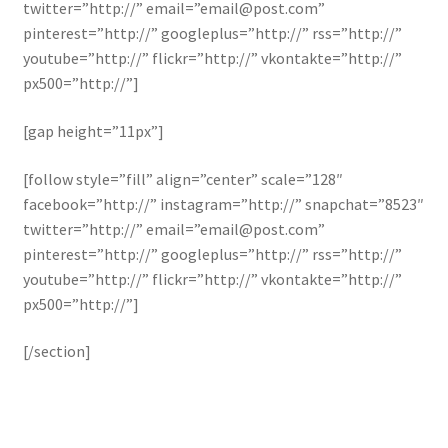
twitter=”http://” email=”email@post.com”
pinterest=”http://” googleplus=”http://” rss=”http://”
youtube=”http://” flickr=”http://” vkontakte=”http://”
px500=”http://”]
[gap height=”11px”]
[follow style=”fill” align=”center” scale=”128″
facebook=”http://” instagram=”http://” snapchat=”8523″
twitter=”http://” email=”email@post.com”
pinterest=”http://” googleplus=”http://” rss=”http://”
youtube=”http://” flickr=”http://” vkontakte=”http://”
px500=”http://”]
[/section]