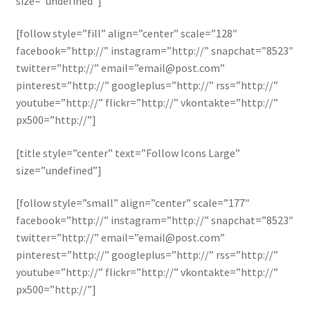
size=”undefined”]
[follow style=”fill” align=”center” scale=”128″
facebook=”http://” instagram=”http://” snapchat=”8523″
twitter=”http://” email=”email@post.com”
pinterest=”http://” googleplus=”http://” rss=”http://”
youtube=”http://” flickr=”http://” vkontakte=”http://”
px500=”http://”]
[title style=”center” text=”Follow Icons Large”
size=”undefined”]
[follow style=”small” align=”center” scale=”177″
facebook=”http://” instagram=”http://” snapchat=”8523″
twitter=”http://” email=”email@post.com”
pinterest=”http://” googleplus=”http://” rss=”http://”
youtube=”http://” flickr=”http://” vkontakte=”http://”
px500=”http://”]