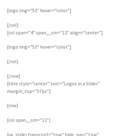
[logo img=”53″ hover=”color”]
[/col]
[col span=”4″ span__sm=”12″ align=”center”]
[logo img=”53″ hover=”color”]
[/col]
[/row]
[title style=”center” text=”Logos in a Slider”
margin_top=”57px”]
[row]
[col span__sm=”12″]
[ux_slider freescroll=”true” hide_nav=”true”