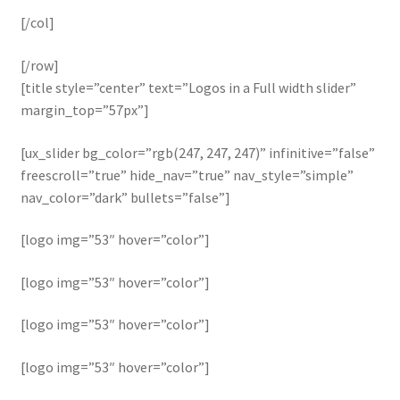
[/col]
[/row]
[title style=”center” text=”Logos in a Full width slider”
margin_top=”57px”]
[ux_slider bg_color=”rgb(247, 247, 247)” infinitive=”false”
freescroll=”true” hide_nav=”true” nav_style=”simple”
nav_color=”dark” bullets=”false”]
[logo img=”53″ hover=”color”]
[logo img=”53″ hover=”color”]
[logo img=”53″ hover=”color”]
[logo img=”53″ hover=”color”]