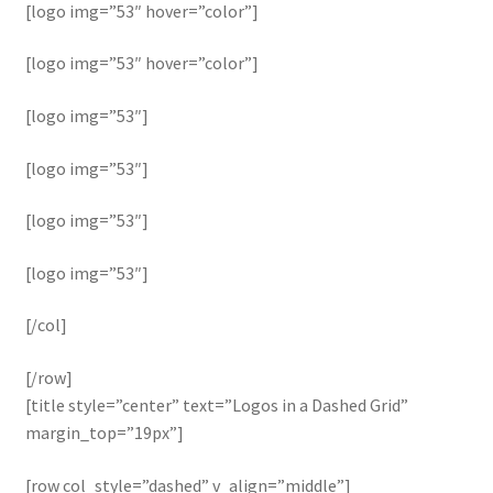
[logo img=”53″ hover=”color”]
[logo img=”53″ hover=”color”]
[logo img=”53″]
[logo img=”53″]
[logo img=”53″]
[logo img=”53″]
[/col]
[/row]
[title style=”center” text=”Logos in a Dashed Grid”
margin_top=”19px”]
[row col_style=”dashed” v_align=”middle”]