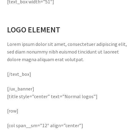
[text_box width=”51″]
LOGO ELEMENT
Lorem ipsum dolor sit amet, consectetuer adipiscing elit,
sed diam nonummy nibh euismod tincidunt ut laoreet
dolore magna aliquam erat volutpat.
[/text_box]
[/ux_banner]
[title style=”center” text=”Normal logos”]
[row]
[col span__sm=”12″ align=”center”]