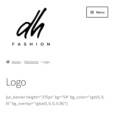
Przejdź
Przejdź
Menu
do
do
nawigacji
treści
Rozwiń
Sklep
menu
Home
Elements
Logo
potom
Last chance
Logo
Rozwiń
Kontakt
menu
potom
[ux_banner height=”375px” bg=”54″ bg_color=”rgb(0, 0,
0)” bg_overlay=”rgba(0, 0, 0, 0.36)”]