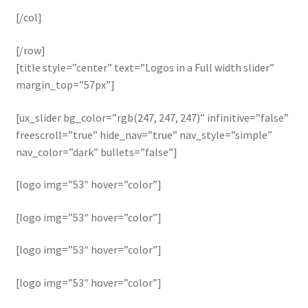
[/col]
[/row]
[title style=”center” text=”Logos in a Full width slider”
margin_top=”57px”]
[ux_slider bg_color=”rgb(247, 247, 247)” infinitive=”false”
freescroll=”true” hide_nav=”true” nav_style=”simple”
nav_color=”dark” bullets=”false”]
[logo img=”53″ hover=”color”]
[logo img=”53″ hover=”color”]
[logo img=”53″ hover=”color”]
[logo img=”53″ hover=”color”]