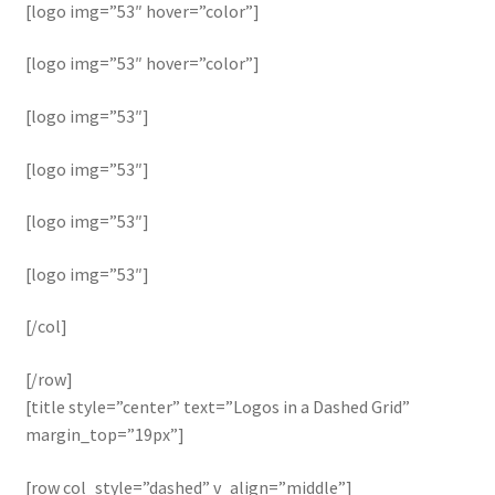
[logo img=”53″ hover=”color”]
[logo img=”53″ hover=”color”]
[logo img=”53″]
[logo img=”53″]
[logo img=”53″]
[logo img=”53″]
[/col]
[/row]
[title style=”center” text=”Logos in a Dashed Grid”
margin_top=”19px”]
[row col_style=”dashed” v_align=”middle”]