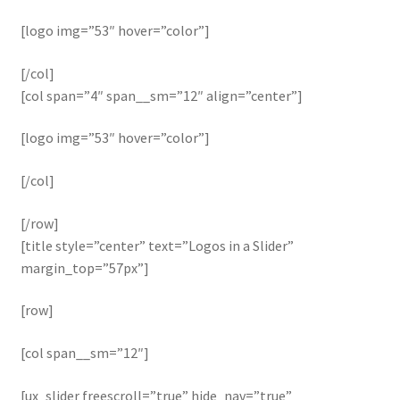
[logo img=”53″ hover=”color”]
[/col]
[col span=”4″ span__sm=”12″ align=”center”]
[logo img=”53″ hover=”color”]
[/col]
[/row]
[title style=”center” text=”Logos in a Slider”
margin_top=”57px”]
[row]
[col span__sm=”12″]
[ux_slider freescroll=”true” hide_nav=”true”