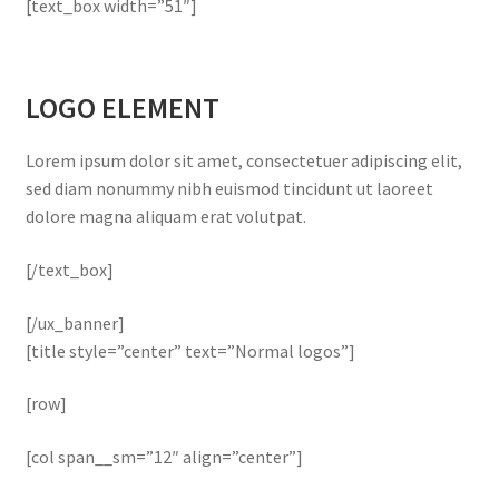
[text_box width=”51″]
LOGO ELEMENT
Lorem ipsum dolor sit amet, consectetuer adipiscing elit,
sed diam nonummy nibh euismod tincidunt ut laoreet
dolore magna aliquam erat volutpat.
[/text_box]
[/ux_banner]
[title style=”center” text=”Normal logos”]
[row]
[col span__sm=”12″ align=”center”]