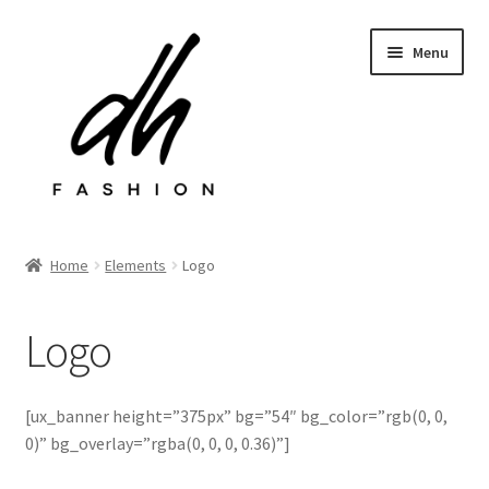
Przejdź
Przejdź
Menu
do
do
nawigacji
treści
Rozwiń
Sklep
menu
Home
Elements
Logo
potom
Last chance
Logo
Rozwiń
Kontakt
menu
potom
[ux_banner height=”375px” bg=”54″ bg_color=”rgb(0, 0,
0)” bg_overlay=”rgba(0, 0, 0, 0.36)”]