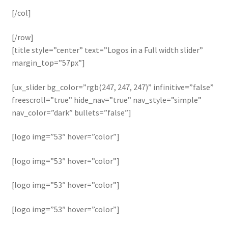
[/col]
[/row]
[title style=”center” text=”Logos in a Full width slider”
margin_top=”57px”]
[ux_slider bg_color=”rgb(247, 247, 247)” infinitive=”false”
freescroll=”true” hide_nav=”true” nav_style=”simple”
nav_color=”dark” bullets=”false”]
[logo img=”53″ hover=”color”]
[logo img=”53″ hover=”color”]
[logo img=”53″ hover=”color”]
[logo img=”53″ hover=”color”]