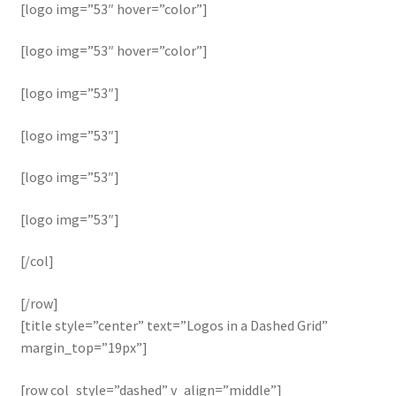
[logo img=”53″ hover=”color”]
[logo img=”53″ hover=”color”]
[logo img=”53″]
[logo img=”53″]
[logo img=”53″]
[logo img=”53″]
[/col]
[/row]
[title style=”center” text=”Logos in a Dashed Grid”
margin_top=”19px”]
[row col_style=”dashed” v_align=”middle”]