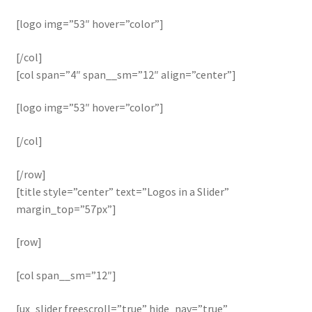
[logo img=”53″ hover=”color”]
[/col]
[col span=”4″ span__sm=”12″ align=”center”]
[logo img=”53″ hover=”color”]
[/col]
[/row]
[title style=”center” text=”Logos in a Slider”
margin_top=”57px”]
[row]
[col span__sm=”12″]
[ux_slider freescroll=”true” hide_nav=”true”