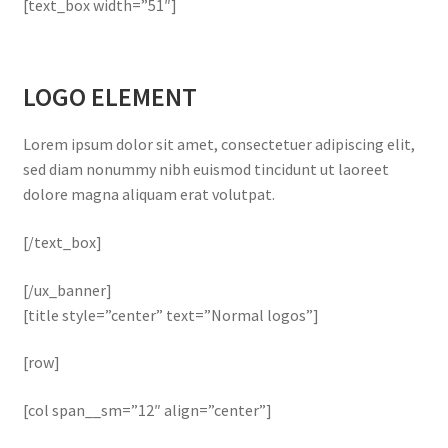
[text_box width=”51″]
LOGO ELEMENT
Lorem ipsum dolor sit amet, consectetuer adipiscing elit,
sed diam nonummy nibh euismod tincidunt ut laoreet
dolore magna aliquam erat volutpat.
[/text_box]
[/ux_banner]
[title style=”center” text=”Normal logos”]
[row]
[col span__sm=”12″ align=”center”]