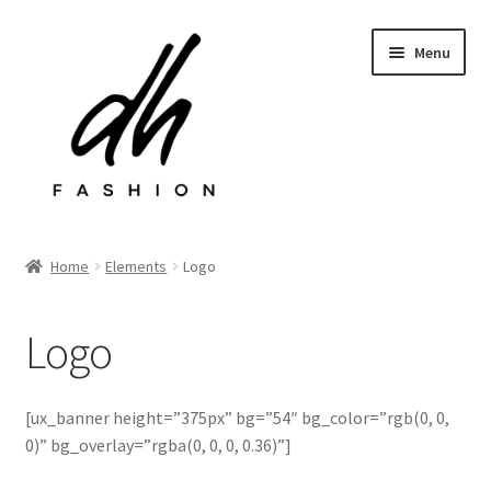
Przejdź
Przejdź
Menu
do
do
nawigacji
treści
Rozwiń
Sklep
menu
Home
Elements
Logo
potom
Last chance
Logo
Rozwiń
Kontakt
menu
potom
[ux_banner height=”375px” bg=”54″ bg_color=”rgb(0, 0,
0)” bg_overlay=”rgba(0, 0, 0, 0.36)”]