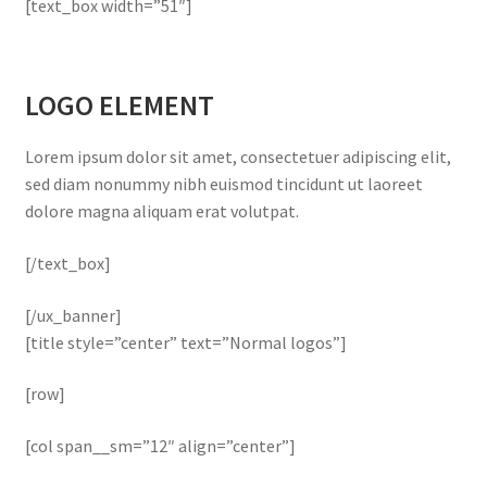
[text_box width=”51″]
LOGO ELEMENT
Lorem ipsum dolor sit amet, consectetuer adipiscing elit,
sed diam nonummy nibh euismod tincidunt ut laoreet
dolore magna aliquam erat volutpat.
[/text_box]
[/ux_banner]
[title style=”center” text=”Normal logos”]
[row]
[col span__sm=”12″ align=”center”]