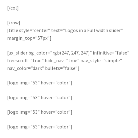
[/col]
[/row]
[title style=”center” text=”Logos in a Full width slider”
margin_top=”57px”]
[ux_slider bg_color=”rgb(247, 247, 247)” infinitive=”false”
freescroll=”true” hide_nav=”true” nav_style=”simple”
nav_color=”dark” bullets=”false”]
[logo img=”53″ hover=”color”]
[logo img=”53″ hover=”color”]
[logo img=”53″ hover=”color”]
[logo img=”53″ hover=”color”]