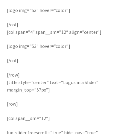
[logo img=”53″ hover=”color”]
[/col]
[col span=”4″ span__sm=”12″ align=”center”]
[logo img=”53″ hover=”color”]
[/col]
[/row]
[title style=”center” text=”Logos in a Slider”
margin_top=”57px”]
[row]
[col span__sm=”12″]
[ux_slider freescroll=”true” hide_nav=”true”