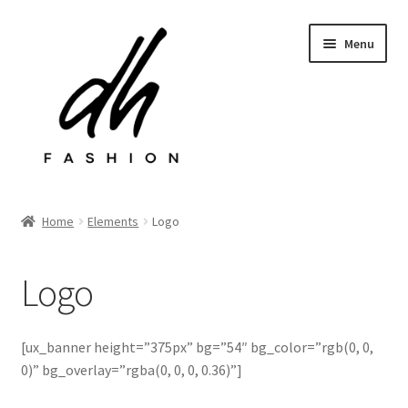
Przejdź
Przejdź
Menu
do
do
nawigacji
treści
Rozwiń
Sklep
menu
Home
Elements
Logo
potom
Last chance
Logo
Rozwiń
Kontakt
menu
potom
[ux_banner height=”375px” bg=”54″ bg_color=”rgb(0, 0,
0)” bg_overlay=”rgba(0, 0, 0, 0.36)”]