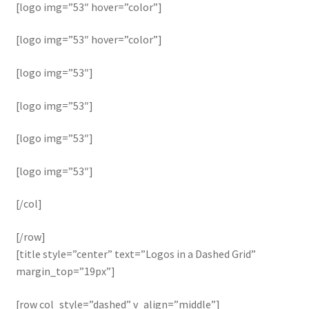
[logo img=”53″ hover=”color”]
[logo img=”53″ hover=”color”]
[logo img=”53″]
[logo img=”53″]
[logo img=”53″]
[logo img=”53″]
[/col]
[/row]
[title style=”center” text=”Logos in a Dashed Grid”
margin_top=”19px”]
[row col_style=”dashed” v_align=”middle”]