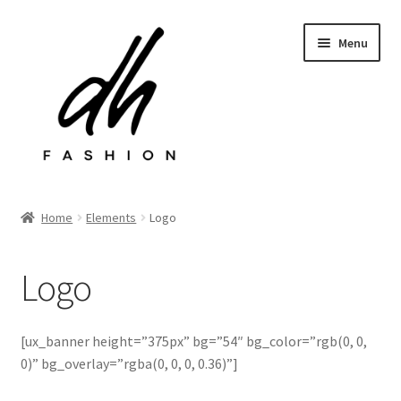
Przejdź
Przejdź
Menu
do
do
nawigacji
treści
Rozwiń
Sklep
menu
Home
Elements
Logo
potom
Last chance
Logo
Rozwiń
Kontakt
menu
potom
[ux_banner height=”375px” bg=”54″ bg_color=”rgb(0, 0,
0)” bg_overlay=”rgba(0, 0, 0, 0.36)”]