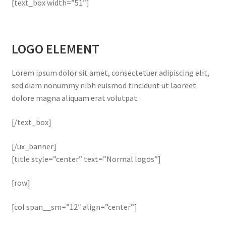
[text_box width=”51″]
LOGO ELEMENT
Lorem ipsum dolor sit amet, consectetuer adipiscing elit,
sed diam nonummy nibh euismod tincidunt ut laoreet
dolore magna aliquam erat volutpat.
[/text_box]
[/ux_banner]
[title style=”center” text=”Normal logos”]
[row]
[col span__sm=”12″ align=”center”]