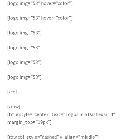
[logo img=”53″ hover=”color”]
[logo img=”53″ hover=”color”]
[logo img=”53″]
[logo img=”53″]
[logo img=”53″]
[logo img=”53″]
[/col]
[/row]
[title style=”center” text=”Logos in a Dashed Grid”
margin_top=”19px”]
[row col_style=”dashed” v_align=”middle”]