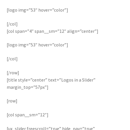
[logo img=”53″ hover=”color”]
[/col]
[col span=”4″ span__sm=”12″ align=”center”]
[logo img=”53″ hover=”color”]
[/col]
[/row]
[title style=”center” text=”Logos in a Slider”
margin_top=”57px”]
[row]
[col span__sm=”12″]
[ux_slider freescroll=”true” hide_nav=”true”