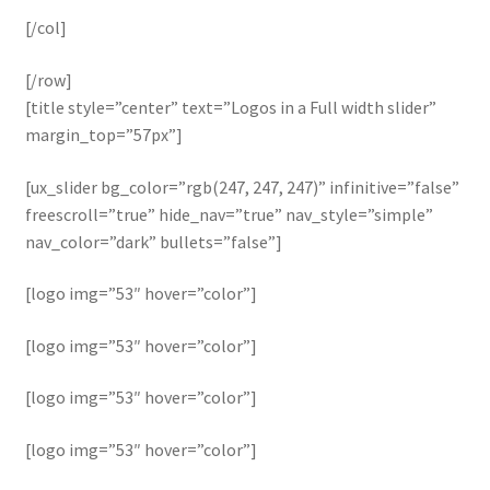
[/col]
[/row]
[title style=”center” text=”Logos in a Full width slider”
margin_top=”57px”]
[ux_slider bg_color=”rgb(247, 247, 247)” infinitive=”false”
freescroll=”true” hide_nav=”true” nav_style=”simple”
nav_color=”dark” bullets=”false”]
[logo img=”53″ hover=”color”]
[logo img=”53″ hover=”color”]
[logo img=”53″ hover=”color”]
[logo img=”53″ hover=”color”]