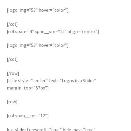
[logo img=”53″ hover=”color”]
[/col]
[col span=”4″ span__sm=”12″ align=”center”]
[logo img=”53″ hover=”color”]
[/col]
[/row]
[title style=”center” text=”Logos in a Slider”
margin_top=”57px”]
[row]
[col span__sm=”12″]
[ux_slider freescroll=”true” hide_nav=”true”