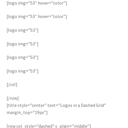
[logo img=”53″ hover=”color”]
[logo img=”53″ hover=”color”]
[logo img=”53″]
[logo img=”53″]
[logo img=”53″]
[logo img=”53″]
[/col]
[/row]
[title style=”center” text=”Logos in a Dashed Grid”
margin_top=”19px”]
[row col_style=”dashed” v_align=”middle”]