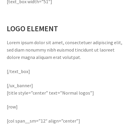
[text_box width=”51″]
LOGO ELEMENT
Lorem ipsum dolor sit amet, consectetuer adipiscing elit,
sed diam nonummy nibh euismod tincidunt ut laoreet
dolore magna aliquam erat volutpat.
[/text_box]
[/ux_banner]
[title style=”center” text=”Normal logos”]
[row]
[col span__sm=”12″ align=”center”]