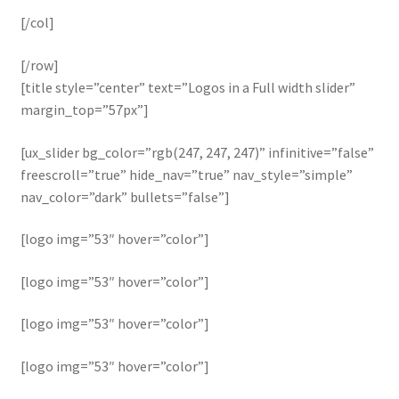
[/col]
[/row]
[title style=”center” text=”Logos in a Full width slider”
margin_top=”57px”]
[ux_slider bg_color=”rgb(247, 247, 247)” infinitive=”false”
freescroll=”true” hide_nav=”true” nav_style=”simple”
nav_color=”dark” bullets=”false”]
[logo img=”53″ hover=”color”]
[logo img=”53″ hover=”color”]
[logo img=”53″ hover=”color”]
[logo img=”53″ hover=”color”]