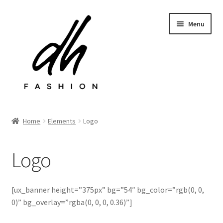
Przejdź
Przejdź
Menu
do
do
nawigacji
treści
Rozwiń
Sklep
menu
Home
Elements
Logo
potom
Last chance
Logo
Rozwiń
Kontakt
menu
potom
[ux_banner height=”375px” bg=”54″ bg_color=”rgb(0, 0,
0)” bg_overlay=”rgba(0, 0, 0, 0.36)”]