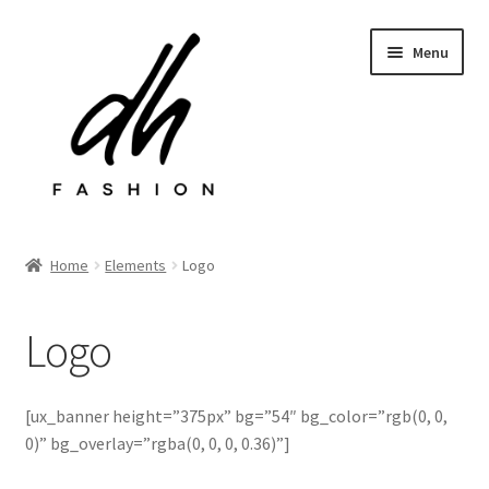
Przejdź
Przejdź
Menu
do
do
nawigacji
treści
Rozwiń
Sklep
menu
Home
Elements
Logo
potom
Last chance
Logo
Rozwiń
Kontakt
menu
potom
[ux_banner height=”375px” bg=”54″ bg_color=”rgb(0, 0,
0)” bg_overlay=”rgba(0, 0, 0, 0.36)”]