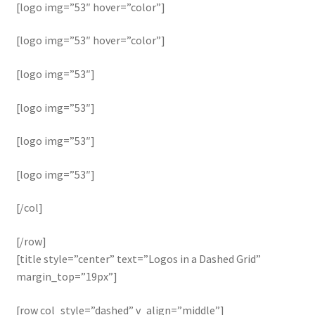
[logo img=”53″ hover=”color”]
[logo img=”53″ hover=”color”]
[logo img=”53″]
[logo img=”53″]
[logo img=”53″]
[logo img=”53″]
[/col]
[/row]
[title style=”center” text=”Logos in a Dashed Grid”
margin_top=”19px”]
[row col_style=”dashed” v_align=”middle”]