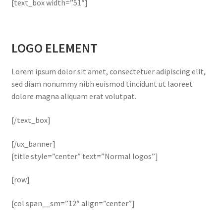
[text_box width=”51″]
LOGO ELEMENT
Lorem ipsum dolor sit amet, consectetuer adipiscing elit,
sed diam nonummy nibh euismod tincidunt ut laoreet
dolore magna aliquam erat volutpat.
[/text_box]
[/ux_banner]
[title style=”center” text=”Normal logos”]
[row]
[col span__sm=”12″ align=”center”]