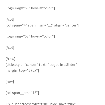
[logo img=”53″ hover=”color”]
[/col]
[col span=”4″ span__sm=”12″ align=”center”]
[logo img=”53″ hover=”color”]
[/col]
[/row]
[title style=”center” text=”Logos in a Slider”
margin_top=”57px”]
[row]
[col span__sm=”12″]
[ux_slider freescroll=”true” hide_nav=”true”