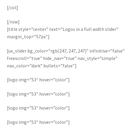
[/col]
[/row]
[title style=”center” text=”Logos in a Full width slider”
margin_top=”57px”]
[ux_slider bg_color=”rgb(247, 247, 247)” infinitive=”false”
freescroll=”true” hide_nav=”true” nav_style=”simple”
nav_color=”dark” bullets=”false”]
[logo img=”53″ hover=”color”]
[logo img=”53″ hover=”color”]
[logo img=”53″ hover=”color”]
[logo img=”53″ hover=”color”]