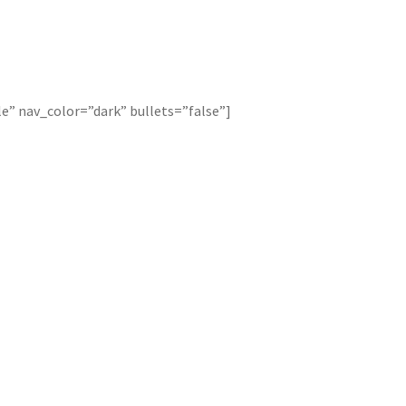
le” nav_color=”dark” bullets=”false”]