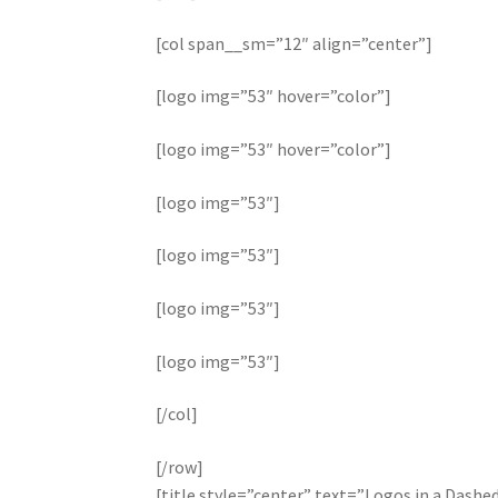
[col span__sm=”12″ align=”center”]
[logo img=”53″ hover=”color”]
[logo img=”53″ hover=”color”]
[logo img=”53″]
[logo img=”53″]
[logo img=”53″]
[logo img=”53″]
[/col]
[/row]
[title style=”center” text=”Logos in a Dash