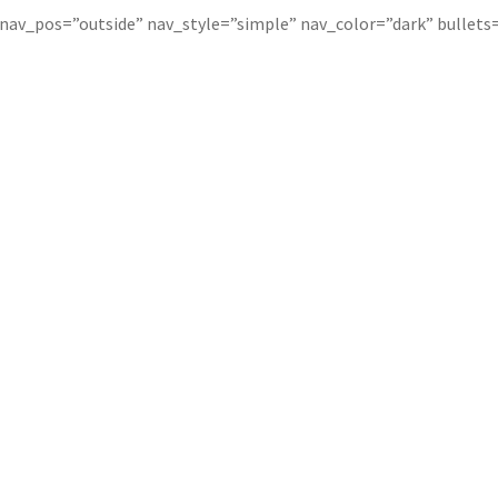
” nav_pos=”outside” nav_style=”simple” nav_color=”dark” bullets