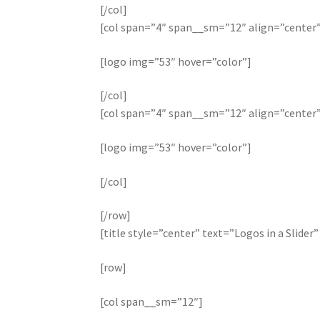
[/col]
[col span=”4″ span__sm=”12″ align=”center
[logo img=”53″ hover=”color”]
[/col]
[col span=”4″ span__sm=”12″ align=”center
[logo img=”53″ hover=”color”]
[/col]
[/row]
[title style=”center” text=”Logos in a Slide
[row]
[col span__sm=”12″]