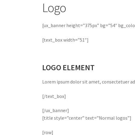
Logo
[ux_banner height=”375px” bg=”54″ bg_color=”
[text_box width=”51″]
LOGO ELEMENT
Lorem ipsum dolor sit amet, consectetuer ad
[/text_box]
[/ux_banner]
[title style=”center” text=”Normal logos”]
[row]