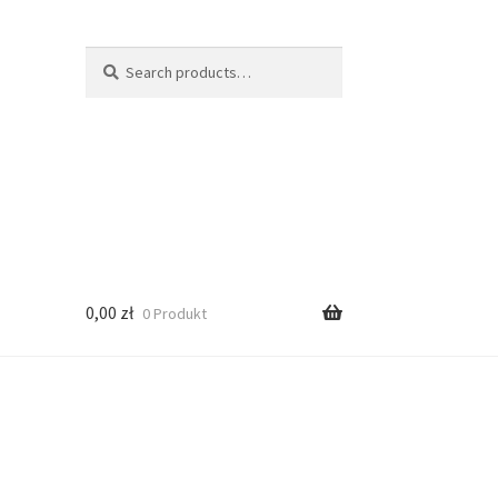
Search
Search
for:
0,00
zł
0 Produkt