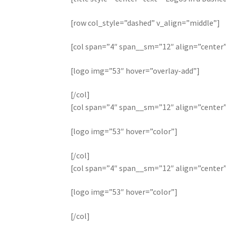
[row col_style=”dashed” v_align=”middle”]
[col span=”4″ span__sm=”12″ align=”center
[logo img=”53″ hover=”overlay-add”]
[/col]
[col span=”4″ span__sm=”12″ align=”center
[logo img=”53″ hover=”color”]
[/col]
[col span=”4″ span__sm=”12″ align=”center
[logo img=”53″ hover=”color”]
[/col]