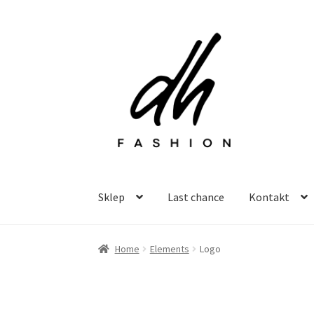
Przejdź
Przejdź
do
do
nawigacji
treści
Sklep
Last chance
Kontakt
Home
Elements
Logo