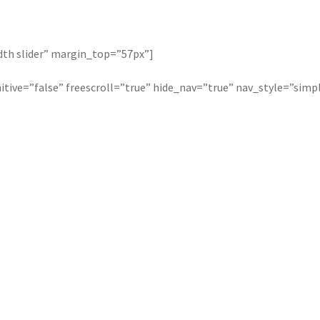
width slider” margin_top=”57px”]
initive=”false” freescroll=”true” hide_nav=”true” nav_style=”simp