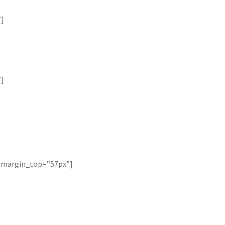
”]
”]
r” margin_top=”57px”]