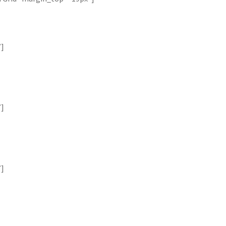
”]
”]
”]