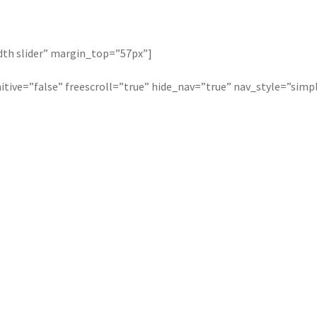
width slider” margin_top=”57px”]
initive=”false” freescroll=”true” hide_nav=”true” nav_style=”simp