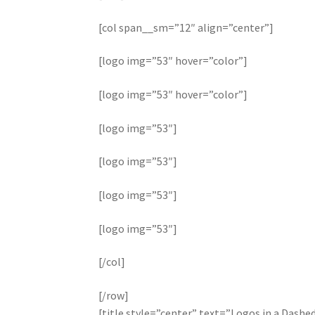
[col span__sm=”12″ align=”center”]
[logo img=”53″ hover=”color”]
[logo img=”53″ hover=”color”]
[logo img=”53″]
[logo img=”53″]
[logo img=”53″]
[logo img=”53″]
[/col]
[/row]
[title style=”center” text=”Logos in a Dash