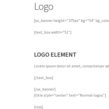
Logo
[ux_banner height=”375px” bg=”54″ bg_color=”
[text_box width=”51″]
LOGO ELEMENT
Lorem ipsum dolor sit amet, consectetuer ad
[/text_box]
[/ux_banner]
[title style=”center” text=”Normal logos”]
[row]