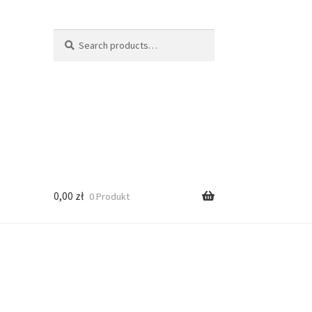
Search
Search
for:
0,00
zł
0 Produkt