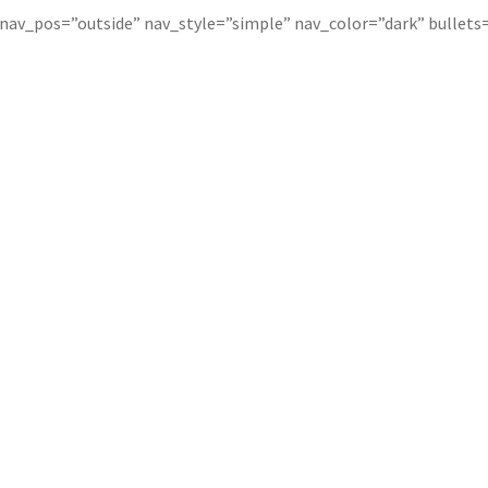
” nav_pos=”outside” nav_style=”simple” nav_color=”dark” bullets