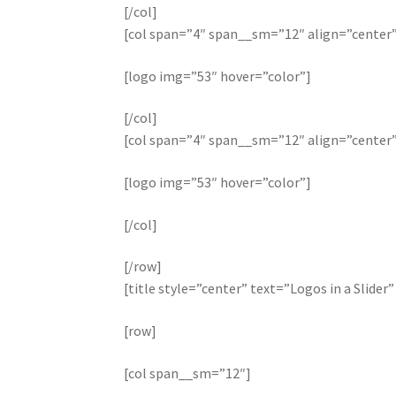
[/col]
[col span=”4″ span__sm=”12″ align=”center
[logo img=”53″ hover=”color”]
[/col]
[col span=”4″ span__sm=”12″ align=”center
[logo img=”53″ hover=”color”]
[/col]
[/row]
[title style=”center” text=”Logos in a Slide
[row]
[col span__sm=”12″]