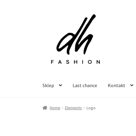
Przejdź
Przejdź
do
do
nawigacji
treści
Sklep
Last chance
Kontakt
Home
Elements
Logo