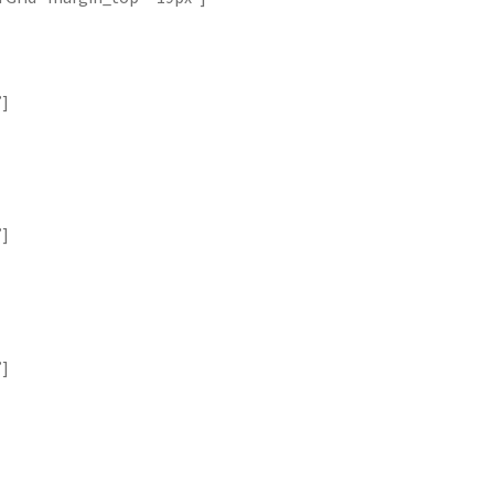
”]
”]
”]