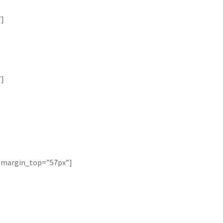
”]
”]
r” margin_top=”57px”]