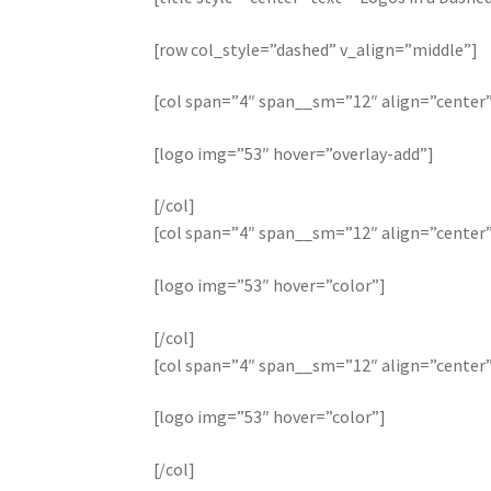
[row col_style=”dashed” v_align=”middle”]
[col span=”4″ span__sm=”12″ align=”center
[logo img=”53″ hover=”overlay-add”]
[/col]
[col span=”4″ span__sm=”12″ align=”center
[logo img=”53″ hover=”color”]
[/col]
[col span=”4″ span__sm=”12″ align=”center
[logo img=”53″ hover=”color”]
[/col]