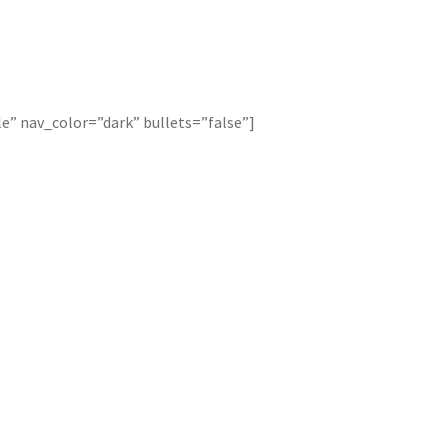
le” nav_color=”dark” bullets=”false”]