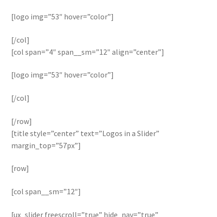
[logo img=”53″ hover=”color”]
[/col]
[col span=”4″ span__sm=”12″ align=”center”]
[logo img=”53″ hover=”color”]
[/col]
[/row]
[title style=”center” text=”Logos in a Slider”
margin_top=”57px”]
[row]
[col span__sm=”12″]
[ux_slider freescroll=”true” hide_nav=”true”