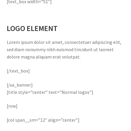
[text_box width=”51″]
LOGO ELEMENT
Lorem ipsum dolor sit amet, consectetuer adipiscing elit,
sed diam nonummy nibh euismod tincidunt ut laoreet
dolore magna aliquam erat volutpat.
[/text_box]
[/ux_banner]
[title style=”center” text=”Normal logos”]
[row]
[col span__sm=”12″ align=”center”]