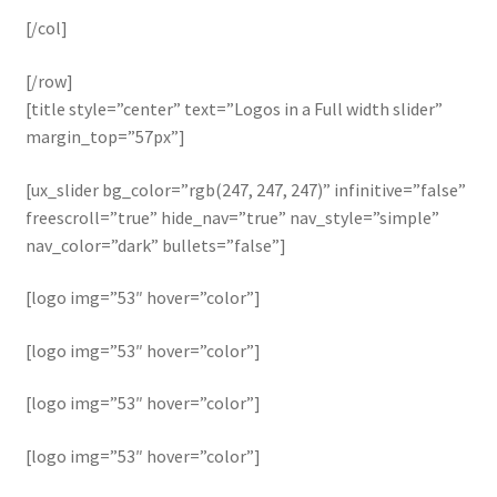
[/col]
[/row]
[title style=”center” text=”Logos in a Full width slider”
margin_top=”57px”]
[ux_slider bg_color=”rgb(247, 247, 247)” infinitive=”false”
freescroll=”true” hide_nav=”true” nav_style=”simple”
nav_color=”dark” bullets=”false”]
[logo img=”53″ hover=”color”]
[logo img=”53″ hover=”color”]
[logo img=”53″ hover=”color”]
[logo img=”53″ hover=”color”]