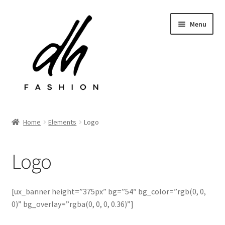
Przejdź
Przejdź
Menu
do
do
nawigacji
treści
Rozwiń
Sklep
menu
Home
Elements
Logo
potom
Last chance
Logo
Rozwiń
Kontakt
menu
potom
[ux_banner height=”375px” bg=”54″ bg_color=”rgb(0, 0,
0)” bg_overlay=”rgba(0, 0, 0, 0.36)”]