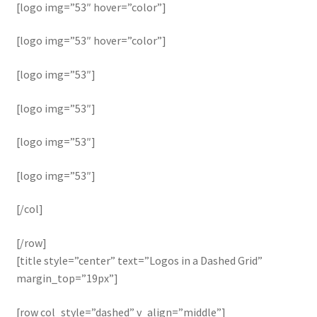
[logo img=”53″ hover=”color”]
[logo img=”53″ hover=”color”]
[logo img=”53″]
[logo img=”53″]
[logo img=”53″]
[logo img=”53″]
[/col]
[/row]
[title style=”center” text=”Logos in a Dashed Grid”
margin_top=”19px”]
[row col_style=”dashed” v_align=”middle”]