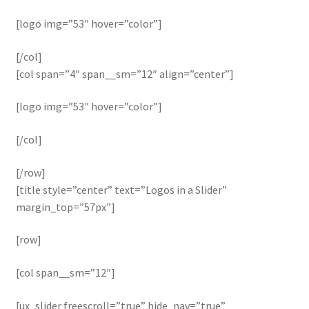
[logo img=”53″ hover=”color”]
[/col]
[col span=”4″ span__sm=”12″ align=”center”]
[logo img=”53″ hover=”color”]
[/col]
[/row]
[title style=”center” text=”Logos in a Slider”
margin_top=”57px”]
[row]
[col span__sm=”12″]
[ux_slider freescroll=”true” hide_nav=”true”