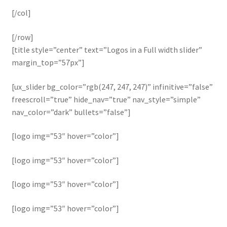
[/col]
[/row]
[title style=”center” text=”Logos in a Full width slider”
margin_top=”57px”]
[ux_slider bg_color=”rgb(247, 247, 247)” infinitive=”false”
freescroll=”true” hide_nav=”true” nav_style=”simple”
nav_color=”dark” bullets=”false”]
[logo img=”53″ hover=”color”]
[logo img=”53″ hover=”color”]
[logo img=”53″ hover=”color”]
[logo img=”53″ hover=”color”]