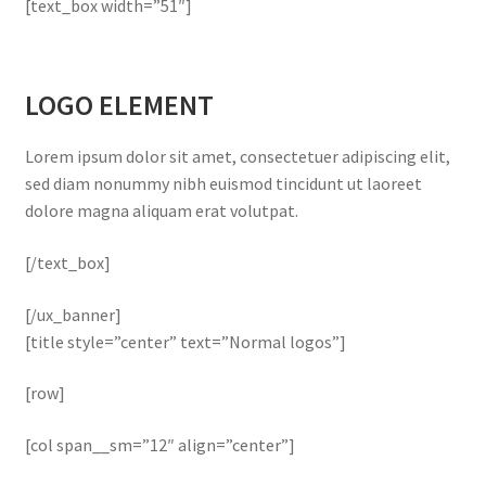
[text_box width=”51″]
LOGO ELEMENT
Lorem ipsum dolor sit amet, consectetuer adipiscing elit,
sed diam nonummy nibh euismod tincidunt ut laoreet
dolore magna aliquam erat volutpat.
[/text_box]
[/ux_banner]
[title style=”center” text=”Normal logos”]
[row]
[col span__sm=”12″ align=”center”]