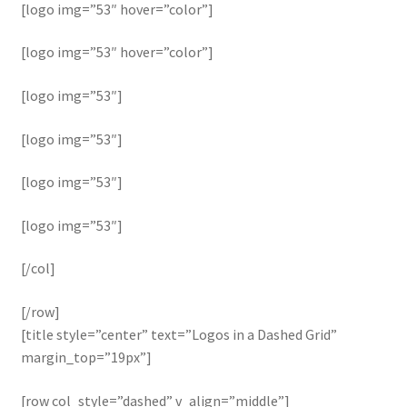
[logo img=”53″ hover=”color”]
[logo img=”53″ hover=”color”]
[logo img=”53″]
[logo img=”53″]
[logo img=”53″]
[logo img=”53″]
[/col]
[/row]
[title style=”center” text=”Logos in a Dashed Grid”
margin_top=”19px”]
[row col_style=”dashed” v_align=”middle”]