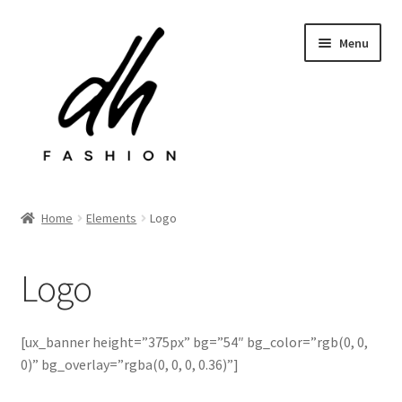
Przejdź
Przejdź
Menu
do
do
nawigacji
treści
Rozwiń
Sklep
menu
Home
Elements
Logo
potom
Last chance
Logo
Rozwiń
Kontakt
menu
potom
[ux_banner height=”375px” bg=”54″ bg_color=”rgb(0, 0,
0)” bg_overlay=”rgba(0, 0, 0, 0.36)”]