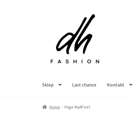
Przejdź
Przejdź
do
do
nawigacji
treści
Sklep
Last chance
Kontakt
Home
Page MailPoet