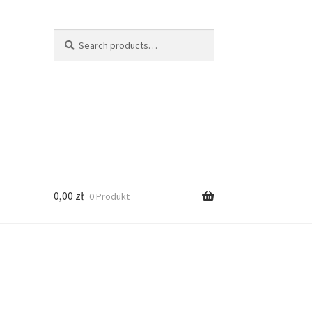
Search
Search
for:
0,00
zł
0 Produkt